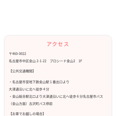
早急なご質問は、電話にてお問い合わせくださ
いますよう、よろしくお願い致します。
相談のルールに同意する
アクセス
相談内容
〒460-0022
名古屋市中区金山 2-1-22 プロシード金山2 1F
ニックネーム
必須
公開
【公共交通機関】
・名古屋市営地下鉄金山駅１番出口より
大津通沿いに北へ徒歩４分
・金山総合駅北口より大津通沿いに北へ徒歩６分名古屋市バス
年代
必須
公開
（金山方面）古沢町バス停前
【お車でお越しの場合】