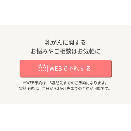
ご注意
乳がんに関する
ご返答は、ホームページ上で行わせていただき
お悩みやご相談はお気軽に
ます。
ご返答までの期間は決まっておりませんので、予
WEBで予約する
めご了承ください。
直接質問された方へメールをお送りすることは
※WEB予約は、3週間先までのご予約になります。
電話予約は、当日から3か月先までの予約が可能です。
致しません。
個人が特定できなように掲載しています。
また、同じような疑問をお持ちの方にも読んで
いただきたいので、今後は(2020年5月11日より)
ご希望あっても、
質問、回答を削除いたしませ
んのでご了承下さい。