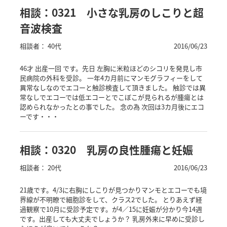
相談：0321 小さな乳房のしこりと超
音波検査
相談者： 40代
2016/06/23
46才 出産一回 です。先日 左胸に米粒ほどのシコリを発見し市
民病院の外科を受診。 一年4カ月前にマンモグラフィーをして
異常なしなのでエコーと触診検査して頂きました。 触診では異
常なしでエコーでは低エコーとでこぼこが見られるが腫瘍とは
認められなかったとの事でした。 念の為 次回は3カ月後にエコ
ーです・・・
相談：0320 乳房の良性腫瘍と妊娠
相談者： 20代
2016/06/23
21歳です。4/3に右胸にしこりが見つかりマンモとエコーでも境
界線が不明瞭で細胞診をして、クラス2でした。 とりあえず経
過観察で10月に受診予定です。が4／15に妊娠が分かり今14週
です。出産しても大丈夫でしょうか？ 乳房外来に早めに受診し