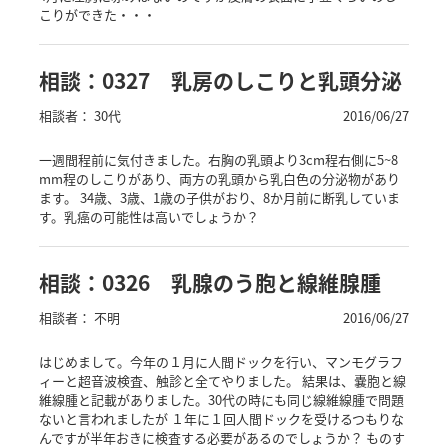
こりができた・・・
相談：0327 乳房のしこりと乳頭分泌
相談者： 30代
2016/06/27
一週間程前に気付きました。右胸の乳頭より3cm程右側に5~8
mm程のしこりがあり、両方の乳頭から乳白色の分泌物があり
ます。 34歳、3歳、1歳の子供がおり、8か月前に断乳していま
す。乳癌の可能性は高いでしょうか？
相談：0326 乳腺のう胞と線維腺腫
相談者： 不明
2016/06/27
はじめまして。今年の１月に人間ドックを行い、マンモグラフ
ィーと超音波検査、触診と全てやりました。 結果は、嚢胞と線
維線腫と記載がありました。30代の時にも同じ線維線腫で問題
ないと言われましたが １年に１回人間ドックを受けるつもりな
んですが半年おきに検査する必要があるのでしょうか？ ものす