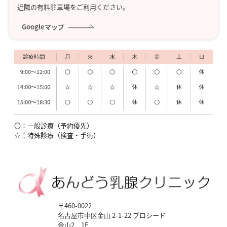
近隣の有料駐車場をご利用ください。
メールアドレス（半角英数字）
必須
Googleマップ
非公開
※半角英数字
タイトル
必須
公開
〇：一般診療（予約優先）
☆：特殊診療（検査・手術）
本文
必須
公開
〒460-0022
名古屋市中区金山 2-1-22 プロシード
金山2 1F