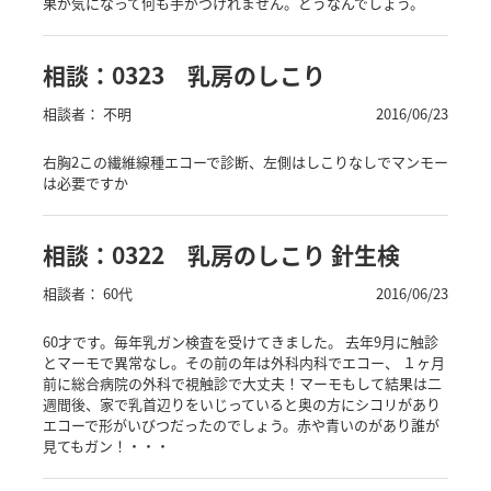
果が気になって何も手がつけれません。どうなんでしょう。
相談：0323 乳房のしこり
相談者： 不明
2016/06/23
右胸2この繊維線種エコーで診断、左側はしこりなしでマンモー
は必要ですか
相談：0322 乳房のしこり 針生検
相談者： 60代
2016/06/23
60才です。毎年乳ガン検査を受けてきました。 去年9月に触診
とマーモで異常なし。その前の年は外科内科でエコー、 １ヶ月
前に総合病院の外科で視触診で大丈夫！マーモもして結果は二
週間後、家で乳首辺りをいじっていると奥の方にシコリがあり
エコーで形がいびつだったのでしょう。赤や青いのがあり誰が
見てもガン！・・・