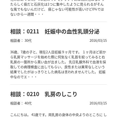
たらしく癌だと石灰化は1つに集中したように見られるがそん
な風でもないんだけど、 癌じゃない可能性が高いけど0%では
ないから一週間・・・
相談：0211 妊娠中の血性乳頭分泌
相談者： 30代
2016/03/15
36歳、7歳の子と、現在2人目妊娠９ヶ月です。 １ヶ月ほど前か
ら乳房マッサージを始めた際に何気なく乳首を絞ってみると右
乳房の一箇所から黒い血が出ました。 先日乳腺外科で血液を採
取しての病理検査に出してもらい、良性または異常なしという
結果でしたがはっきりとした病名は言われませんでした。 妊娠
中なのでエ・・・
相談：0210 乳房のしこり
相談者： 40代
2016/03/15
こんにちは。 41歳です。両乳房の身体の中央よりのところに し