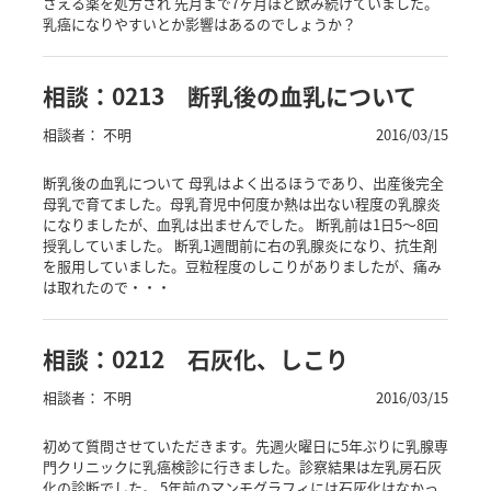
さえる薬を処方され 先月まで7ヶ月ほど飲み続けていました。
乳癌になりやすいとか影響はあるのでしょうか？
相談：0213 断乳後の血乳について
相談者： 不明
2016/03/15
断乳後の血乳について 母乳はよく出るほうであり、出産後完全
母乳で育てました。母乳育児中何度か熱は出ない程度の乳腺炎
になりましたが、血乳は出ませんでした。 断乳前は1日5〜8回
授乳していました。 断乳1週間前に右の乳腺炎になり、抗生剤
を服用していました。豆粒程度のしこりがありましたが、痛み
は取れたので・・・
相談：0212 石灰化、しこり
相談者： 不明
2016/03/15
初めて質問させていただきます。先週火曜日に5年ぶりに乳腺専
門クリニックに乳癌検診に行きました。診察結果は左乳房石灰
化の診断でした。 5年前のマンモグラフィには石灰化はなかっ