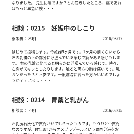
なりました。 先生に癌ですか？とお聞きしたところ、癌であれ
ばもっと早急に検・・・
相談：0215 妊娠中のしこり
相談者： 不明
2016/03/17
はじめて投稿します。今妊婦5ヶ月です。1ヶ月の前くらいから
左の乳輪の下の部分に浮腫んでいる感じで筋がある感じもしま
す。 右の乳輪と比べると明らかに浮腫んでいる感じで。時々、
右胸がズキッとしたりします。触ると両方の胸は痛いです。乳
ガンだったらと不安です。一度病院に言った方がいいのでしょ
うか？？ よろし・・・
相談：0214 胃薬と乳がん
相談者： 不明
2016/03/15
左乳房石灰化で質問させてもらったものです。もうひとつ質問
なのですが、昨年8月からオメプラゾールという胃酸分泌をお