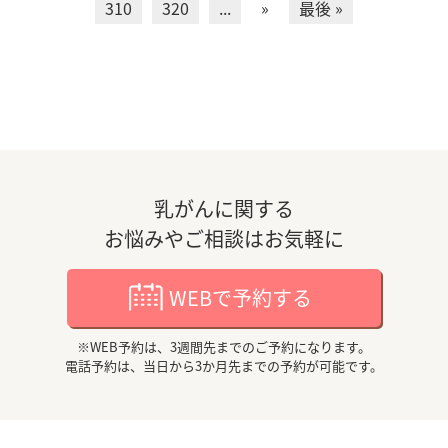
310
320
...
»
最後 »
ご注意
乳がんに関する
ご返答は、ホームページ上で行わせていただき
お悩みやご相談はお気軽に
ます。
ご返答までの期間は決まっておりませんので、予
WEBで予約する
めご了承ください。
直接質問された方へメールをお送りすることは
※WEB予約は、3週間先までのご予約になります。
電話予約は、当日から3か月先までの予約が可能です。
致しません。
個人が特定できなように掲載しています。