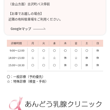
（金山方面）古沢町バス停前
【お車でお越しの場合】
近隣の有料駐車場をご利用ください。
メールアドレス（半角英数字）
必須
Googleマップ
非公開
※半角英数字
タイトル
必須
公開
〇：一般診療（予約優先）
☆：特殊診療（検査・手術）
本文
必須
公開