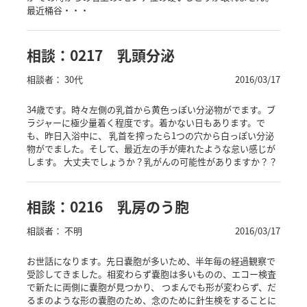
最近桶谷・・・
相談：0217 乳頭分泌
相談者： 30代
2016/03/17
34歳です。時々左側の乳首から黄色っぽい分泌物がでます。ブ
ラジャーに極少量着く程度です。着かない日もあります。で
も、昨日入浴中に、 乳首を搾ったら1つの穴から白っぽい分泌
物がでました。そして、最近左の手が痺れたような怠い感じが
します。 大丈夫でしょうか？乳がんの可能性がありますか？？
相談：0216 乳房のう胞
相談者： 不明
2016/03/17
お世話になります。先日嚢胞が多いため、半年毎の経過観察で
受診してきました。相変わらず嚢胞は多いものの、エコー検査
で新たに両側に嚢胞が見つかり、 つまんでも形が変わらず、だ
るまのような形の嚢胞のため、念のために針生検をすることに