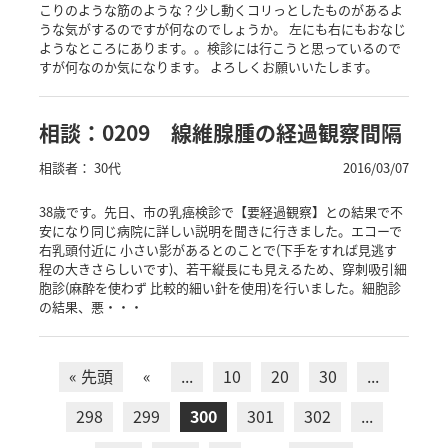
こりのような筋のような？少し動くコリっとしたものがあるよ
うな気がするのですが何なのでしょうか。 左にも右にもおなじ
ようなところにあります。。検診には行こうと思っているので
すが何なのか気になります。 よろしくお願いいたします。
相談：0209 線維腺腫の経過観察間隔
相談者： 30代
2016/03/07
38歳です。先日、市の乳癌検診で【要経過観察】との結果で不
安になり同じ病院に詳しい説明を聞きに行きました。エコーで
右乳頭付近に 小さい影があるとのことで(下手をすれば見逃す
程の大きさらしいです)、若干縦長にも見えるため、穿刺吸引細
胞診(麻酔を使わず 比較的細い針を使用)を行いました。細胞診
の結果、悪・・・
« 先頭
«
...
10
20
30
...
298
299
300
301
302
...