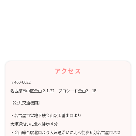
また、同じような疑問をお持ちの方にも読んで
いただきたいので、今後は(2020年5月11日より)
ご希望あっても、
質問、回答を削除いたしませ
んのでご了承下さい。
早急なご質問は、電話にてお問い合わせくださ
いますよう、よろしくお願い致します。
相談のルールに同意する
アクセス
相談内容
〒460-0022
名古屋市中区金山 2-1-22 プロシード金山2 1F
ニックネーム
必須
公開
【公共交通機関】
・名古屋市営地下鉄金山駅１番出口より
大津通沿いに北へ徒歩４分
・金山総合駅北口より大津通沿いに北へ徒歩６分名古屋市バス
年代
必須
公開